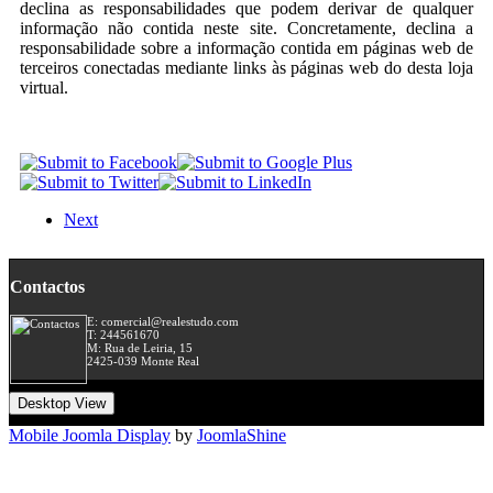
declina as responsabilidades que podem derivar de qualquer
informação não contida neste site. Concretamente, declina a
responsabilidade sobre a informação contida em páginas web de
terceiros conectadas mediante links às páginas web do desta loja
virtual.
Next
Contactos
E: comercial@realestudo.com
T: 244561670
M: Rua de Leiria, 15
2425-039 Monte Real
Desktop View
Mobile Joomla Display
by
JoomlaShine