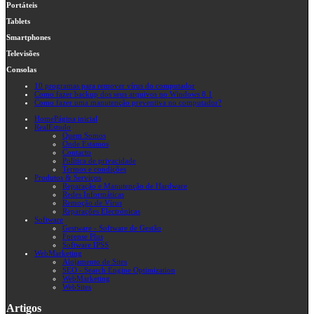
Portáteis
Tablets
Smartphones
Televisões
Consolas
10 programas para remover vírus do computador
Como fazer backup dos seus arquivos no Windows 8.1
Como fazer uma manutenção preventiva no computador?
Home
Página inicial
RealEstudo
Quem Somos
Onde Estamos
Contacto
Política de privacidade
Termos e condições
Produtos & Serviços
Reparação e Manutenção de Hardware
Redes Informáticas
Remoção de Vírus
Reparações Electrónicas
Software
Gestware - Software de Gestão
Forense Plus
Software IPSS
WebMarketing
Alojamento de Sites
SEO - Search Engine Optimization
WebMarketing
WebSites
Artigos