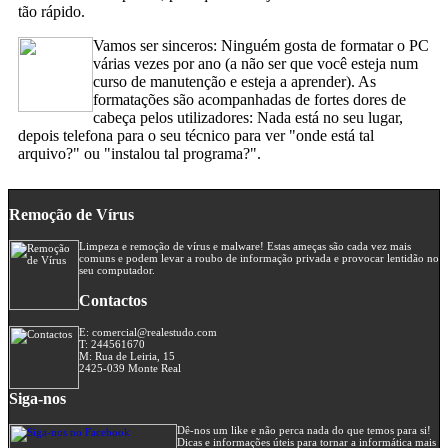
tão rápido.
Vamos ser sinceros: Ninguém gosta de formatar o PC
várias vezes por ano (a não ser que você esteja num
curso de manutenção e esteja a aprender). As
formatações são acompanhadas de fortes dores de
cabeça pelos utilizadores: Nada está no seu lugar,
depois telefona para o seu técnico para ver "onde está tal
arquivo?" ou "instalou tal programa?".
Remoção de Vírus
Limpeza e remoção de vírus e malware! Estas ameças são cada vez mais
comuns e podem levar a roubo de informação privada e provocar lentidão no
seu computador.
Contactos
E: comercial@realestudo.com
T: 244561670
M: Rua de Leiria, 15
2425-039 Monte Real
Siga-nos
Dê-nos um like e não perca nada do que temos para si!
Dicas e informações úteis para tornar a informática mais